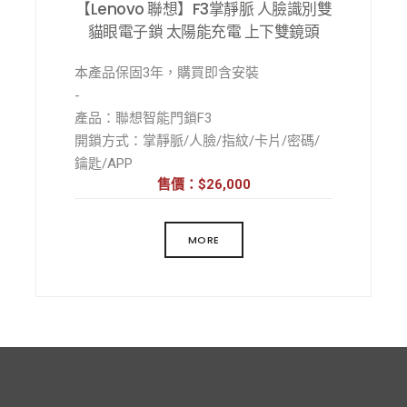
【Lenovo 聯想】F3掌靜脈 人臉識別雙
貓眼電子鎖 太陽能充電 上下雙鏡頭
本產品保固3年，購買即含安裝
-
產品：聯想智能門鎖F3
開鎖方式：掌靜脈/人臉/指紋/卡片/密碼/
鑰匙/APP
售價：$26,000
主要材質：高強度鋁合金+鋼化玻璃
外型尺寸：415x76x34.5mm
415x76x33.5mm
MORE
外觀工藝：CNC精雕
室內螢幕：5吋高清
應急電源：5V 2A, Type-C 接口
微光充電：>5000lux