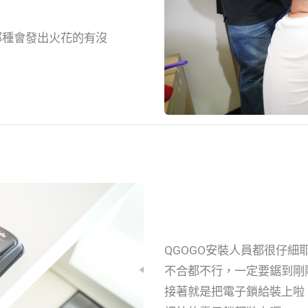
那種會發出火花的有沒
QGOGO安裝人員都很仔
不合都不行，一定要鋸到剛剛好
接著就是把電子鎖給裝上啦