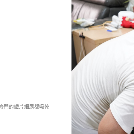
些修門的鐵片細屑都吸乾