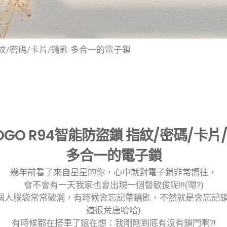
 指紋/密碼/卡片/鑰匙 多合一的電子鎖
OGO R94智能防盜鎖 指紋/密碼/卡片
多合一的電子鎖
幾年前看了來自星星的你，心中就對電子鎖非常嚮往，
會不會有一天我家也會出現一個督敏俊呢!!!(嗯?)
個人腦袋常常破洞，有時候會忘記帶鑰匙、不然就是會忘記鎖
道很荒唐哈哈)
有時候都在搭車了還在想：我剛剛到底有沒有鎖門啊?!