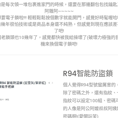
的是每次領一堆包裹進家門的時候，還要在那邊翻包包找鑰匙
阿雜阿~~~~~
要電子鎖啦!!! 輕輕鬆鬆按個數字就能開門，感覺好時髦喔
前幾年很怕技術或是商品本身還不純熟，但感覺到現在應該差
了吧!
老鎖頭也10幾年了，感覺都快被我給操壞了(破壞力極強的我
機來換個電子鎖吧!
R94智能防盜鎖
個人覺得R94型號蠻厲害
除了密碼之外，還有指紋、
指紋可以設定100組、密碼
的人像是阿公阿嬤叔叔阿姨
密碼啊!(愛開玩笑)