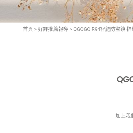
首頁
>
好評推薦報導
>
QGOGO R94智能防盜鎖
QG
加上我