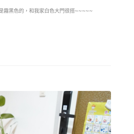
是霧黑色的，和我家白色大門很搭~~~~~