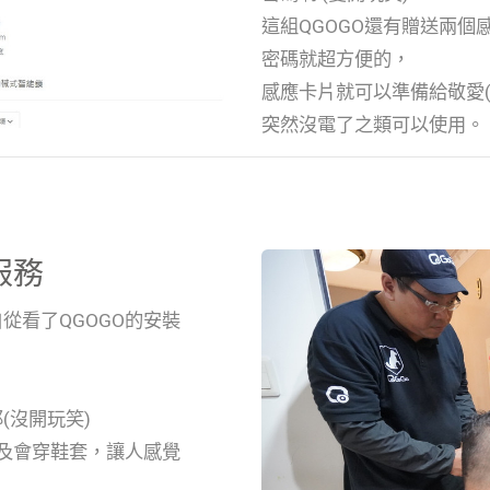
這組QGOGO還有贈送兩
密碼就超方便的，
感應卡片就可以準備給敬愛(
突然沒電了之類可以使用。
服務
從看了QGOGO的安裝
(沒開玩笑)
以及會穿鞋套，讓人感覺