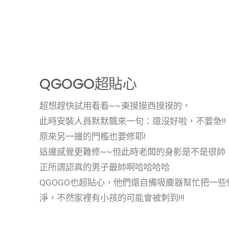
QGOGO超貼心
超想趕快試用看看~~東摸摸西摸摸的，
此時安裝人員默默飄來一句：還沒好啦，不要急!!
原來另一邊的門檻也要修耶!
這邊感覺更難修~~但此時老闆的身影是不是很帥
正所謂認真的男子最帥啊哈哈哈哈
QGOGO也超貼心，他們還自備吸塵器幫忙把一
淨，不然家裡有小孩的可能會被刺到!!!