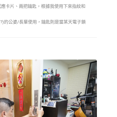
個感應卡片、兩把鑰匙，根據我使用下來指紋和
?)的公婆/長輩使用，鑰匙則是當某天電子鎖