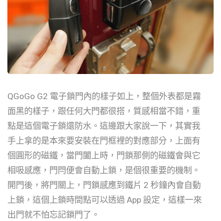
QGoGo G2 電子鎖門內的樣子如上，整個外表都是霧
面黑的樣子，跟任何大門都很搭，質感相當不錯，重
點是這個電子鎖還防水。這邊跟大家說一下，其實我
手上拿的是本來要安裝在門框裡的對應部分，上面有
個圓形的磁鐵，當門闔上時，門鎖那側的磁鐵會與它
相吸感應，門閂便會自動上鎖，是個很重要的機制。
開門後，將門關上，門鎖感應到鐵片 2 秒鐘內會自動
上鎖，這個上鎖時間點可以透過 App 設定，這樣一來
出門就不怕忘記鎖門了。