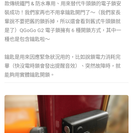
款傳統鐵門 & 防水專用、用來替代牛頭鎖的電子鎖安
裝成功！我們家再也不用拿鑰匙開門了～（我們家長
輩說不要把舊的鎖拆掉，所以還會看到舊式牛頭鎖就
是了）QGoGo G2 電子鎖擁有 6 種開鎖方式，其中一
種也是包含鑰匙啦～
鑰匙是用來因應緊急狀況用的，比如說鎖電力消耗完
畢（快沒電時鎖會發出提醒音效）、突然故障時，就
能夠用實體鑰匙開鎖。