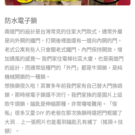
防水電子鎖
兩道門的設計是台灣常見的住家大門款式，通常外層
是向外開的鐵門，打開後裡面還有一道向內開的門。
老式公寓有些人只會關老式鐵門，內門保持開放，增
加通風的感覺～ 我們家住電梯社區大廈，也是兩道門
的設計，而通常這種門的「外門」都是牛頭鎖，是純
機械開鎖的一種鎖。
想換鎖很久啦！其實多年前我們家有自己替大門換過
鎖，那時候電子鎖還不流行，我們家換的是圖片上這
款牛頭鎖，鑰匙是伸縮那種，非常囉唆難用。「傢
俬」很多又愛 DIY 的老爸在那次換鎖時還把門框鋸了
大洞…. 上一張照片也能看到鑰匙孔有補丁（搖頭＋扶
額）。