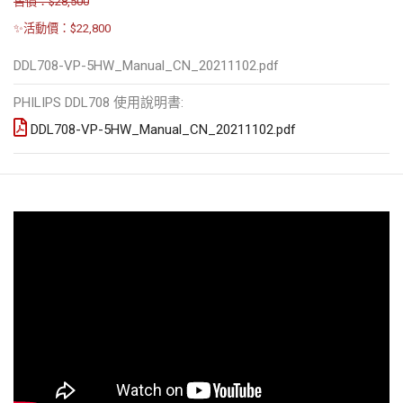
售價：$28,500
✨活動價：$22,800
DDL708-VP-5HW_Manual_CN_20211102.pdf
PHILIPS DDL708 使用說明書:
DDL708-VP-5HW_Manual_CN_20211102.pdf