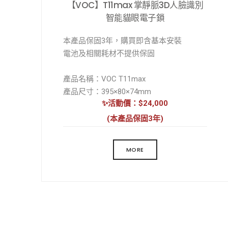
【VOC】T11max 掌靜脈3D人臉識別
智能貓眼電子鎖
本產品保固3年，購買即含基本安裝
電池及相關耗材不提供保固
產品名稱：VOC T11max
產品尺寸：395×80×74mm
✨活動價：$24,000
主要材質：金屬合金
外觀工藝：納米七層電鍍 IML
(本產品保固3年)
鎖舌材質：不鏽鋼
開鎖方式：掌靜脈、人臉、指紋、密碼、
MORE
手機、NFC卡、機械鑰匙、臨時密碼、遠程
開鎖、雙重驗證
天地鉤：不支持
應急電源：Type-C 接口
運行環境溫度：-25℃ 至 55℃