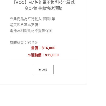
【VOC】M7 智能電子鎖 科技化質感
高CP值 指紋快速讀取
※此商品為平行輸入 保固1年
購買即含基本安裝！
電池及相關耗材不提供保固
-
機體材質：鋁合金
售價：$16,800
外觀工藝：電泳
供電方式：4顆 3號乾電池
✨活動價：$12,000
開鎖方式：指紋/密碼/卡片/鑰匙
MORE
指紋感應技術：半導體式
感應卡片數量：最多支援50組
每組都能單獨刪除單獨增加。
密碼組數：20組+1組管理密碼
(支援32位虛位密碼)