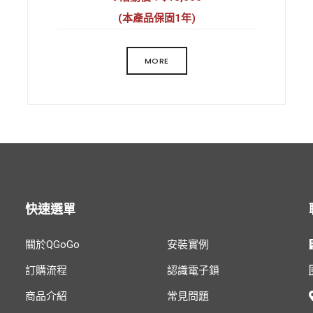
密碼長度: 6位 支持最長32位虛位密碼
(本產品保固1年)
主要材質: 金屬合金
MORE
外觀工藝: 電泳工藝
鎖舌材質: 不鏽鋼
產品重量: 4.5公斤/套
天地鉤: 可支持
應急供電: Type-C 接口(USB)
待機時間: 6-8個月
運行環境溫度: -30℃～70℃
快速選單
適用門類型: 木門 / 防盜門
適用門厚: 45-110mm
指紋/卡片容量: 50枚 / 50張
關於QGoGo
安裝實例
指紋技術: 半導體指紋
訂購流程
認識電子鎖
主電源: 4節5號電池
鎖體: 三防精鋼鎖體
商品介紹
常見問題