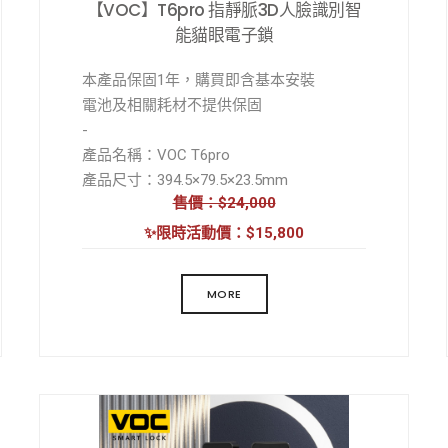
【VOC】T6pro 指靜脈3D人臉識別智
能貓眼電子鎖
本產品保固1年，購買即含基本安裝
電池及相關耗材不提供保固
-
產品名稱：VOC T6pro
產品尺寸：394.5×79.5×23.5mm
售價：$24,000
主要材質：金屬合金
外觀工藝：電泳
✨限時活動價：$15,800
鎖舌材質：304不鏽鋼
開鎖方式：指靜脈、人臉、密碼、手機、
MORE
NFC卡、機械鑰匙、臨時密碼、遠程開鎖、
雙重驗證
天地鉤：不支持
應急電源：Type-C 接口
運行環境溫度：-25℃ 至 55℃