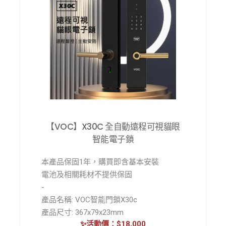
適用門類型：木門、防盜門、銅門
適用門厚：40-120mm
安全密鑰
指靜脈：50組
人臉辨識：50張
密碼：20組
密碼長度：6位，支持最長32位的虛位密碼
主電源：鋰電池
【VOC】X30C 全自動遠程可視貓眼
鎖芯：C級鎖芯
智能電子鎖
鎖體：全自動電子鎖體
本產品保固1年，購買即含基本安裝
電池及相關耗材不提供保固
-
產品名稱: VOC智能門鎖X30c
產品尺寸: 367x79x23mm
✨活動價：$18,000
開鎖方式: 指紋/密碼/卡片/鑰匙/APP