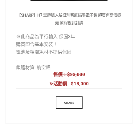
我們未擁有商標，
所有商標及僅用作出售商品的產品說明
【SHARP】H7 掌靜脈人臉識別智能貓眼電子鎖 超廣角高清鏡
頭 遠程視訊對講
※此商品為平行輸入 保固3年
購買即含基本安裝！
電池及相關耗材不提供保固
-
鎖體材質: 航空鋁
售價：$23,000
外觀工藝: 陽極氧化
解鎖方式: 人臉/掌靜脈/指紋/密碼/卡片/鑰匙/遠程開
✨活動價 : $18,000
鎖/臨時密碼/虛位密碼/組合開鎖
MORE
工作溫度: -20 至 55℃
工作濕度: 20-85% RH
工作電源: 鋰電池
工作電壓: 7.4V