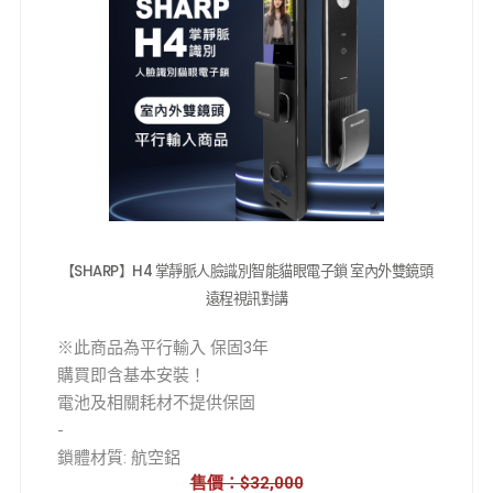
前/ 420x106x28 mm
後/ 420x77x30 mm
鏡頭角度: 155° 超廣角
逗留警報: 支持
遠程對講: 遠程視訊對講
室內螢幕: 5吋高清大螢幕
我們未擁有商標，
所有商標及僅用作出售商品的產品說明
【SHARP】H4 掌靜脈人臉識別智能貓眼電子鎖 室內外雙鏡頭
遠程視訊對講
※此商品為平行輸入 保固3年
購買即含基本安裝！
電池及相關耗材不提供保固
-
鎖體材質: 航空鋁
售價：$32,000
鎖體工藝: CNC精雕