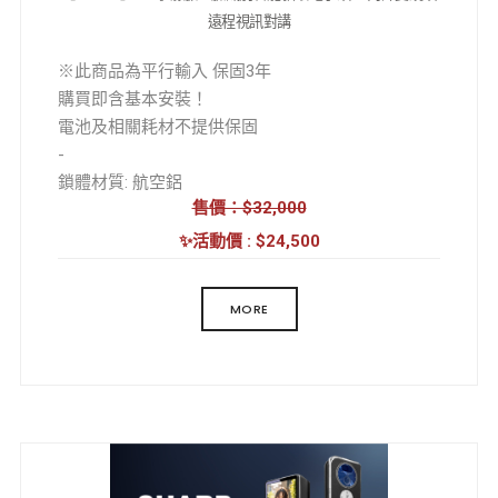
遠程視訊對講
※此商品為平行輸入 保固3年
購買即含基本安裝！
電池及相關耗材不提供保固
-
鎖體材質: 航空鋁
售價：$32,000
鎖體工藝: CNC精雕
外觀工藝: 陽極氧化
✨活動價 : $24,500
解鎖方式: 人臉/掌靜脈/指紋/密碼/卡片/鑰匙/遠程開
鎖/臨時密碼/虛位密碼/組合開鎖
MORE
工作溫度: -20 至 55℃
工作濕度: 20-85% RH
工作電源: 鋰電池
工作電壓: 7.4V
產品尺寸: