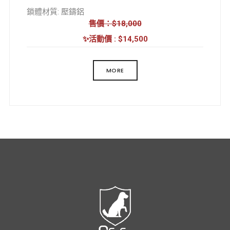
鎖體材質: 壓鑄鋁
售價：$18,000
鎖體工藝: 壓鑄
外觀工藝: 噴漆
✨活動價 : $14,500
解鎖方式: 指紋/密碼/卡片/鑰匙/臨時密碼/虛位密碼/
組合開鎖
MORE
工作溫度: -20至55℃
工作濕度: 20-85% RH
電池類型: 4節AA電池(3號)
工作電壓: 6-7.4V
產品尺寸:
前/ 370x72x23 mm
後/ 370x72x23 mm
我們未擁有商標，
所有商標及僅用作出售商品的產品說明