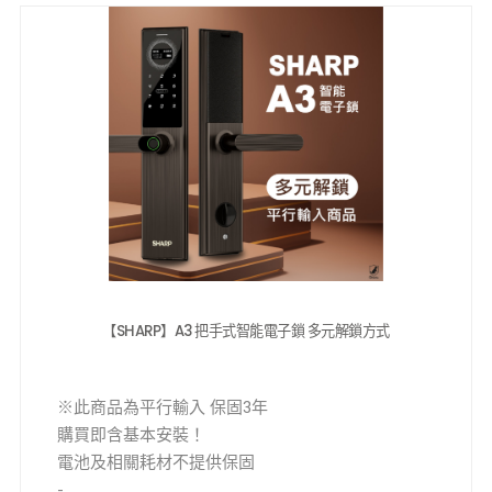
產品尺寸:
前/ 425x70x50 mm
後/ 420x76x28 mm
鏡頭角度: 155° 超廣角
逗留警報: 支持
遠程對講: 遠程視訊對講
室內螢幕: 4.5吋高清大螢幕
我們未擁有商標，
所有商標及僅用作出售商品的產品說明
【SHARP】A3 把手式智能電子鎖 多元解鎖方式
※此商品為平行輸入 保固3年
購買即含基本安裝！
電池及相關耗材不提供保固
-