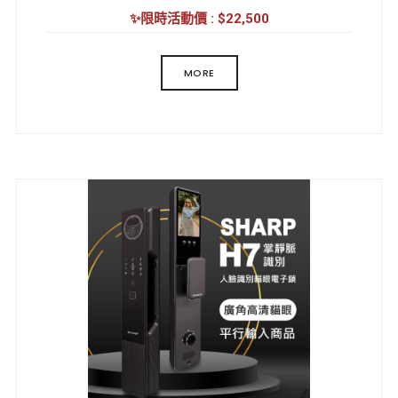
外觀工藝: 陽極氧化
✨限時活動價 : $22,500
解鎖方式: 人臉/掌靜脈/指紋/密碼/卡片/鑰匙/遠程開
鎖/臨時密碼/虛位密碼/組合開鎖
MORE
工作溫度: -20 至 55℃
工作濕度: 20-85% RH
工作電源: 鋰電池
工作電壓: 7.4V
產品尺寸:
前/ 420x77x20 mm
後/ 420x77x30 mm
鏡頭角度: 155° 超廣角
逗留警報: 支持
遠程對講: 遠程視訊對講
室內螢幕: 5吋高清大螢幕