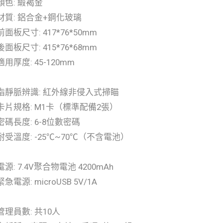
顏色: 緞褐金
材質: 鋁合金+鋼化玻璃
前面板尺寸: 417*76*50mm
後面板尺寸: 415*76*68mm
適用厚度: 45-120mm
指靜脈辨識: 紅外線非侵入式掃瞄
卡片規格: M1卡（標準配備2張）
密碼長度: 6-8位數密碼
耐受溫度: -25℃~70℃（不含電池）
電源: 7.4V聚合物電池 4200mAh
緊急電源: microUSB 5V/1A
管理員數: 共10人