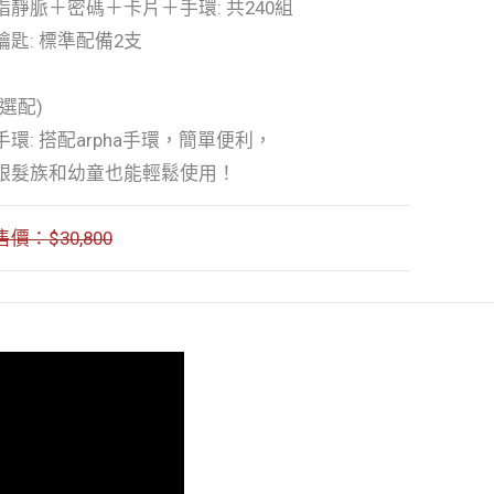
指靜脈＋密碼＋卡片＋手環: 共240組
鑰匙: 標準配備2支
(選配)
手環: 搭配arpha手環，簡單便利，
銀髮族和幼童也能輕鬆使用！
售價：$30,800