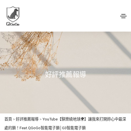
好評推薦報導
首頁
>
好評推薦報導
>
YouTube【騏樂繞地球🌍】讓我來打開妳心中最深
處的鎖！Feat.QGoGo智能電子鎖│G3智能電子鎖