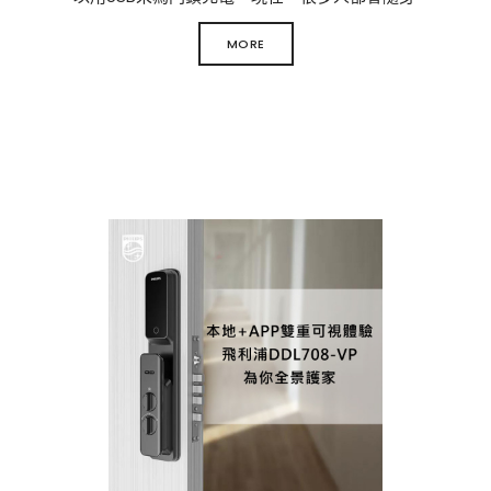
攜帶USB和行動電源，這是一個好習慣。可以將
MORE
USB連接線接入智能門鎖的USB供電孔，再將另
一端接入行動電源，就能為門鎖進行緊急供電
了，屆時你輸入指紋或者密碼，就可以打開門
了。
一般情況下，智能門會產生低電壓報警提示，
如會出現“嘟、嘟、嘟”的報警提示，此時就是在
提示用戶門鎖電力不足，需及時更換門鎖電
池。安裝電池需要知道電池所在的位置，一般
在以下幾個位置：後面板，鎖體上，集中供
電。如果出現缺電報警提示，需要大家及時更
換電池或者為它充電。
2.機械鑰匙開門
智能門鎖支持多種解鎖方式，其中，鑰匙是它
們的標配。如果你遇到智能鎖沒電了開不了門
的情況，這時就需要通過鑰匙機械開門。智能