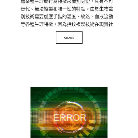
體某種生理或行為特徵來識別身份，具有不可
替代、無法複製和唯一性的特點。由於生物識
別技術需要感應手指的溫度、紋路、血液流動
等各種生理特徵，因為指紋複製技術在現實社
會中是很難實現的。
MORE
此外初始用戶可以自主增加或刪除用戶信息，
當用戶需要為多人增加入門許可時，只需要將
對方的指紋或密碼信息輸入系統即可。反之，
當用戶想要阻止某些人(例如：裝修師傅、前任
保姆等)再進入家中，刪除他的相關信息即可。
智能化的操作無須用戶不停的換鎖或配鑰匙，
為用戶省去不必要的開支和麻煩。
總而言之，如今的智能鎖所帶來的使用體驗是
非同一般的，使用真的非常的方便，安全性上
也十分有保障，相信隨著科技的升級以及消費
的提升，大家用上指紋鎖肯定也大勢所趨。