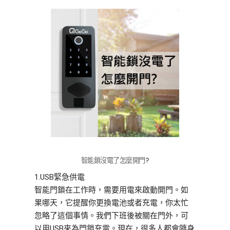
2、在程序上做處理
從軟件入手，在程序上做處理。當小黑盒的強
磁場將其重啟之後默認為鎖死狀態，從而避免
指紋鎖被“秒開”。
3、在芯片外部增加電磁屏蔽罩
屏蔽罩是用來屏蔽電子信號的工具。在芯片外
部增加金屬屏蔽罩，利用法拉第籠隔絕電磁波
干擾。
而QGOGO的電子鎖採用最有效保護措施，利用
法拉第籠隔絕電磁波干擾，增加電磁屏罩，降
智能鎖沒電了怎麼開門?
低外部磁場影響等，防範各種小黑盒與特斯拉
線圈干擾且不怕鎖死等各種麻煩，讓您放心又
1.USB緊急供電
安全。
智能門鎖在工作時，需要用電來啟動開門。如
果哪天，它提醒你更換電池或者充電，你太忙
忽略了這個事情。我們下班後被關在門外，可
以用USB來為門鎖充電。現在，很多人都會隨身