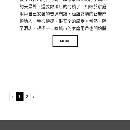
一般以不銹鋼或鋅合金為主，部分會選用鋁合
的美景外，還要數酒店的門鎖了。相較於家庭
金材質，但機械鎖的材料相對較差，智能門鎖
用戶自己安裝的普通門鎖，酒店安裝的智能門
的金屬材質無論是從其耐用度還是防爆性能來
鎖給人一種很便捷、很安全的感受。當然，除
說，都遠遠優勝於機械鎖，傳統的機械鎖由於
了酒店，很多一二線城市的家庭用戶也開始將
其防破壞性能低，很容易就被技術開鎖，例如
家裡的門鎖進行升級，更換成安全係數更高的
錫紙開鎖。
MORE
智能門鎖。
不過，目前消費者對智能鎖的了解，也僅限於
了解密碼開鎖、指紋解鎖這些功能。在購買同
再次，智能門鎖要選擇通過國家公安部認證的
類產品時，明星推薦或使用的機型起了重要的
品牌。網上盛傳的特斯拉線圈“小黑盒”開鎖，其
引導作用。對於購買智能鎖這件事，很多朋友
實是因為這些劣質智能鎖廠家未在結構上做了
更是顧慮重重，智能鎖真的智能嗎？它平時是
電磁防護設計，一般實力廠家都會嚴格按照公
如何工作的，當它沒電時我們在門外，又該如
安部的要求做電路設計保護，公安部檢驗報告
何為它充電，再打開房門？今天，我們就來聊
‹
1
2
›
中的第22條明確指出防磁場技術開啟試驗：正
聊這些問題，感興趣的小伙伴們不妨看看。
常工作的電子防盜鎖在強磁場的作用下，不能
智能鎖的工作原理
出現開啟現象的測試下，第23條明確指出“防電
知道智能鎖的工作原理，用戶才能更好地理解
場技術開啟試驗”，正常工作的電子防盜鎖在強
它。智能鎖的基礎結構，就是用電機帶動機械
電場的作用下，不能出現開啟現象，合格的智
鎖芯，完成原來人工轉動鑰匙的動作。智能鎖