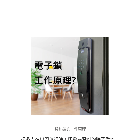
智能門鎖和機械門鎖哪個安全？
智能門鎖安全嗎？排除一些不法商家的劣質指
紋鎖外，智能門鎖的配置相比傳統的機械門鎖
來說更安全。
首先，智能門鎖一般都是採用的C級鎖芯。一般
的防盜門機械鎖多數配置的是A級鎖芯，根據公
安部GA/T73-2015《機械防盜鎖》規定，防盜
鎖產品安全級別分為A、B、C三級，A級最低，
依次遞增，其中C級鎖防技術開啟標準為10分
鐘。一般品牌智能門鎖都是配備的C級鎖芯，防
技術性開鎖，安全級別高。
智能鎖的工作原理
其次，智能門鎖材質優勝於機械鎖，防破壞性
能強。智能門鎖一般採用金屬材質，品牌商家
很多人在出門旅行時，印象最深刻的除了當地