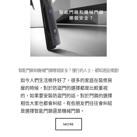
還會向手機推送消息，讓在外的戶主也能及時
處置，避免財產損失。智能門鎖好用，但如果
你有選購計劃，建議大家入手大品牌旗下的產
品為佳。
智能門鎖和機械門鎖哪個安全？懂行的人士，都知道這樣選!
如今人們生活條件好了，很多的家庭在裝修房
屋的時候，對於防盜門的選擇都是比較重視
的，如果要安裝防盜門的話，對於門鎖的選擇
相信大家也都會糾結，有些朋友們往往會糾結
是選擇智能門鎖還是機械門鎖。
那麼智能門鎖和機械門鎖哪個安全？針對這個
MORE
問題，下面為大家詳細的介紹一下。