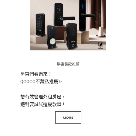
房東鎖款推薦
房東們看過來！
QGOGO不藏私推薦✨
想有效管理外租房屋，
絕對要試試這幾款鎖！
MORE
每支都配有完善的管理系統，
以及多元開鎖方式和專屬APP，
讓您一手掌握「鎖」有消息🥳