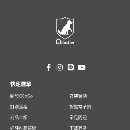
能門鎖是必須符合該項要求的。
是傳統門鎖、電子信息技術、生物識別技術、
物聯網技術等相結合的產物，融合了人類社會
眾多的科技成果，內置嵌入式處理器和智慧監
控系統，大大提升了開關門的效率，同時在門
鎖的安全警報等方面更加完善。
傳統門鎖在開門時，需要掏鑰匙，插鑰匙，旋
轉3次，拔鑰匙，開門，一共7個動作；而智能
鎖開門只需要識別指紋，開門，一共2個動作。
傳統門鎖在關門時，需要關門，掏鑰匙，插鑰
匙，旋轉3次，拔鑰匙，一共7個動作；而智能
鎖就1-2個動作，關門或關門並上提反鎖。智能
快速選單
鎖把開門的動作減少了5個，把關門的動作減少
了5-6個，在便利性上有了極大的飛躍。
關於QGoGo
安裝實例
訂購流程
認識電子鎖
商品介紹
常見問題
好評推薦報導
下載專區