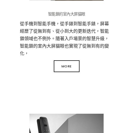
門鎖的鑰匙孔通常在正面板的中間偏下部分，
智能鎖的室內大屏貓眼
或是在正面面板的底部。大家使用智能鎖的時
候，要記著把應急鑰匙放在辦公室、車內或關
從手機到智能手機，從手錶到智能手錶，屏幕
係比較好的鄰居那裡，以防唯一。
經歷了從無到有、從小到大的更新迭代，智能
鎖領域也不例外。隨著入戶場景的智慧升級，
智能鎖的室內大屏貓眼也實現了從無到有的變
3.找開鎖師傅開鎖
化，
智能門鎖比普通門鎖安全，其中的一個原因是
如飛利浦DDL708-VP-5HW可視智能鎖。
它們大多用了C級鎖芯。這種級別的鎖芯很難被
MORE
室內大屏貓眼作為DDL708-VP-5HW可視智能鎖
技術開鎖，但並不代表不可以用技術開鎖，只
的一大亮點，不僅色彩表現力強，同時響應速
是比較花時間，還需要你另外花更多錢。
度快、透光率高。與傳統貓眼相比，它還具備
目前，智能門鎖的智能不僅僅在於它便利性的
怎樣的優勢？
開鎖方式，更在於它所具備的安防功能。現在
已經有不少智能鎖擁有警報功能，當門鎖被撬
動、密碼連續出錯、指紋連續識別錯誤時，門
鎖會直接發出尖銳的警報音，及時提醒家中成
員注意小偷的“光臨”，部分有聯網功能的智能鎖