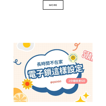
MORE
今天這篇文章就來帶你深入了解：
．電子鎖日常保養怎麼做？
．電子鎖電池沒電怎麼處理？
．電子鎖常見故障與排除方式
．延長電子鎖壽命的小秘訣