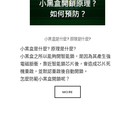
小黑盒是什麼? 原理是什麼?
小黑盒是什麼? 原理是什麼?
小黑盒之所以能夠開智能鎖，是因為其產生強
電磁脈衝，靠近智能鎖芯片後，會造成芯片死
機重啟，並默認重啟後自動開鎖。
怎麼防範小黑盒開鎖呢？
這個其實很簡單，廠家只要在以下任何一個方
MORE
面用點心，都能防禦小黑盒。
1、在電路上設計穩壓模塊
在電路設計上，穩壓模塊是防止高壓，高電流
沖擊的有效防護硬件之一。如果把核心穩壓模
塊省掉，就相當於核心程序對重啟這功能不設
防護，也不添加電流過載短路功能。